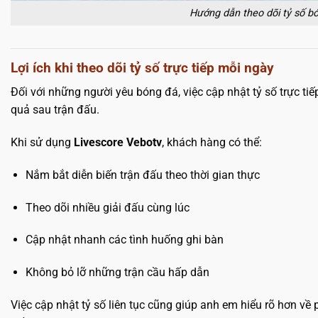
Hướng dẫn theo dõi tỷ số b
Lợi ích khi theo dõi tỷ số trực tiếp mỗi ngày
Đối với những người yêu bóng đá, việc cập nhật tỷ số trực tiếp
quả sau trận đấu.
Khi sử dụng
Livescore Vebotv
, khách hàng có thể:
Nắm bắt diễn biến trận đấu theo thời gian thực
Theo dõi nhiều giải đấu cùng lúc
Cập nhật nhanh các tình huống ghi bàn
Không bỏ lỡ những trận cầu hấp dẫn
Việc cập nhật tỷ số liên tục cũng giúp anh em hiểu rõ hơn về