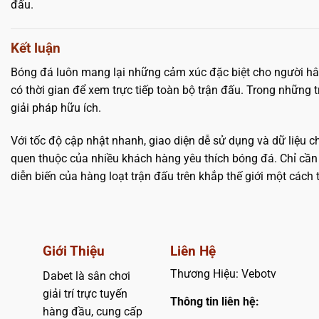
đấu.
Kết luận
Bóng đá luôn mang lại những cảm xúc đặc biệt cho người hâ
có thời gian để xem trực tiếp toàn bộ trận đấu. Trong những tr
giải pháp hữu ích.
Với tốc độ cập nhật nhanh, giao diện dễ sử dụng và dữ liệu c
quen thuộc của nhiều khách hàng yêu thích bóng đá. Chỉ cần 
diễn biến của hàng loạt trận đấu trên khắp thế giới một cách
Giới Thiệu
Liên Hệ
Thương Hiệu: Vebotv
Dabet là sân chơi
giải trí trực tuyến
Thông tin liên hệ:
hàng đầu, cung cấp