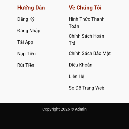
Hướng Dẫn
Về Chúng Tôi
Đăng Ký
Hình Thức Thanh
Toán
Đăng Nhập
Chính Sách Hoàn
Tải App
Trả
Chính Sách Bảo Mật
Nạp Tiền
Điều Khoản
Rút Tiền
Liên Hệ
Sơ Đồ Trang Web
Copyright 2026 ©
Admin