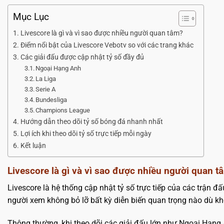
Mục Lục
Livescore là gì và vì sao được nhiều người quan tâm?
Điểm nổi bật của Livescore Vebotv so với các trang khác
Các giải đấu được cập nhật tỷ số đầy đủ
Ngoại Hạng Anh
La Liga
Serie A
Bundesliga
Champions League
Hướng dẫn theo dõi tỷ số bóng đá nhanh nhất
Lợi ích khi theo dõi tỷ số trực tiếp mỗi ngày
Kết luận
Livescore là gì và vì sao được nhiều người quan t
Livescore là hệ thống cập nhật tỷ số trực tiếp của các trận đ
người xem không bỏ lỡ bất kỳ diễn biến quan trọng nào dù khô
Thông thường, khi theo dõi các giải đấu lớn như Ngoại Hạn