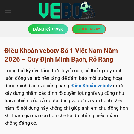
Bỏ
qua
nội
dung
CƯỢC NGAY
ĐĂNG KÝ +199K
Điều Khoản vebotv Số 1 Việt Nam Năm
2026 – Quy Định Minh Bạch, Rõ Ràng
Trong bất kỳ nền tảng trực tuyến nào, hệ thống quy định
luôn đóng vai trò nền tảng để đảm bảo môi trường hoạt
động minh bạch và công bằng.
Điều Khoản vebotv
được
xây dựng nhằm xác định rõ quyền lợi, nghĩa vụ cũng như
trách nhiệm của cả người dùng và đơn vị vận hành. Việc
nắm rõ nội dung này không chỉ giúp anh em chủ động hơn
khi tham gia mà còn hạn chế tối đa những hiểu nhầm
không đáng có.