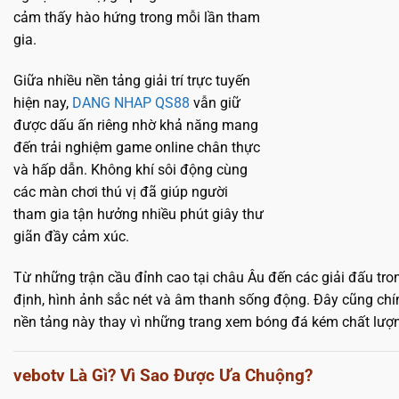
cảm thấy hào hứng trong mỗi lần tham
gia.
Giữa nhiều nền tảng giải trí trực tuyến
hiện nay,
DANG NHAP QS88
vẫn giữ
được dấu ấn riêng nhờ khả năng mang
đến trải nghiệm game online chân thực
và hấp dẫn. Không khí sôi động cùng
các màn chơi thú vị đã giúp người
tham gia tận hưởng nhiều phút giây thư
giãn đầy cảm xúc.
Từ những trận cầu đỉnh cao tại châu Âu đến các giải đấu tro
định, hình ảnh sắc nét và âm thanh sống động. Đây cũng chí
nền tảng này thay vì những trang xem bóng đá kém chất lượ
vebotv Là Gì? Vì Sao Được Ưa Chuộng?