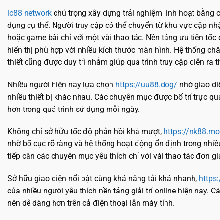
lc88 network
chú trọng xây dựng trải nghiệm linh hoạt bằng
dụng cụ thể. Người truy cập có thể chuyển từ khu vực cập nhật
hoặc game bài chỉ với một vài thao tác. Nền tảng ưu tiên tố
hiển thị phù hợp với nhiều kích thước màn hình. Hệ thống c
thiết cũng được duy trì nhằm giúp quá trình truy cập diễn ra 
Nhiều người hiện nay lựa chọn
https://uu88.dog/
nhờ giao di
nhiều thiết bị khác nhau. Các chuyên mục được bố trí trực qu
hơn trong quá trình sử dụng mỗi ngày.
Không chỉ sở hữu tốc độ phản hồi khá mượt,
https://nk88.mo
nhờ bố cục rõ ràng và hệ thống hoạt động ổn định trong nhi
tiếp cận các chuyên mục yêu thích chỉ với vài thao tác đơn gi
Sở hữu giao diện nổi bật cùng khả năng tải khá nhanh,
https:
của nhiều người yêu thích nền tảng giải trí online hiện nay. C
nên dễ dàng hơn trên cả điện thoại lẫn máy tính.