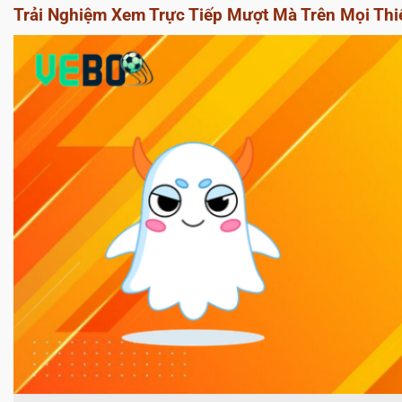
Trải Nghiệm Xem Trực Tiếp Mượt Mà Trên Mọi Thiế