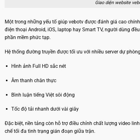
Giao diện website veb
Một trong những yếu tố giúp vebotv được đánh giá cao chính
điện thoại Android, iOS, laptop hay Smart TV, người dùng đề
phần mềm phức tạp.
Hệ thống đường truyền được tối ưu với nhiều server dự phòn
Hình ảnh Full HD sắc nét
Âm thanh chân thực
Bình luận tiếng Việt sôi động
Tốc độ tải nhanh dưới vài giây
Đặc biệt, nền tảng còn hỗ trợ điều chỉnh chất lượng video li
chế tối đa tình trạng gián đoạn giữa trận.