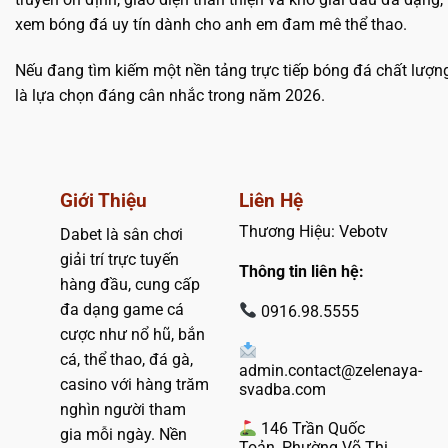
xem bóng đá uy tín dành cho anh em đam mê thể thao.
Nếu đang tìm kiếm một nền tảng trực tiếp bóng đá chất lượn
là lựa chọn đáng cân nhắc trong năm 2026.
Giới Thiệu
Liên Hệ
Thương Hiệu: Vebotv
Dabet là sân chơi
giải trí trực tuyến
Thông tin liên hệ:
hàng đầu, cung cấp
đa dạng game cá
0916.98.5555
cược như nổ hũ, bắn
cá, thể thao, đá gà,
admin.contact@zelenaya-
casino với hàng trăm
svadba.com
nghìn người tham
146 Trần Quốc
gia mỗi ngày. Nền
Toản, Phường Võ Thị