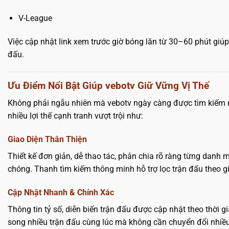
V-League
Việc cập nhật link xem trước giờ bóng lăn từ 30–60 phút giúp
đấu.
Ưu Điểm Nổi Bật Giúp vebotv Giữ Vững Vị Thế
Không phải ngẫu nhiên mà vebotv ngày càng được tìm kiếm n
nhiều lợi thế cạnh tranh vượt trội như:
Giao Diện Thân Thiện
Thiết kế đơn giản, dễ thao tác, phân chia rõ ràng từng danh
chóng. Thanh tìm kiếm thông minh hỗ trợ lọc trận đấu theo gi
Cập Nhật Nhanh & Chính Xác
Thông tin tỷ số, diễn biến trận đấu được cập nhật theo thời g
song nhiều trận đấu cùng lúc mà không cần chuyển đổi nhiều